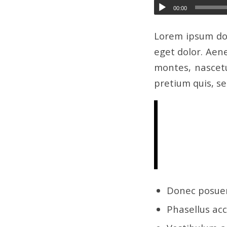
00:00
Lorem ipsum dol
eget dolor. Aen
montes, nascetu
pretium quis, s
Nulla cons
vel, alique
imperdiet 
mollis pret
Donec posuer
Phasellus acc