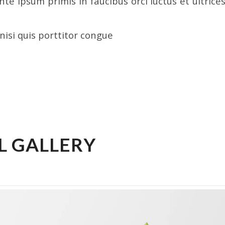
te ipsum primis in faucibus orci luctus et ultrice
nisi quis porttitor congue
/
COMMENTS
BY
INTERWORKS
L GALLERY
NCATEGORIZED