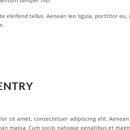
entum semper nisi.
 eleifend tellus. Aenean leo ligula, porttitor eu,
m.
/
/
0 COMMENTS
BY
INTERWORKS
 ENTRY
IZED
or sit amet, consectetuer adipiscing elit. Aenea
ean massa. Cum sociis natoque penatibus et magni