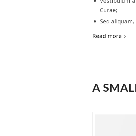
Vestibulum an
Curae;
Sed aliquam, 
Read more
/
MAY 11, 2015
0 
A SMAL
NEWS
,
PERSONAL
,
U