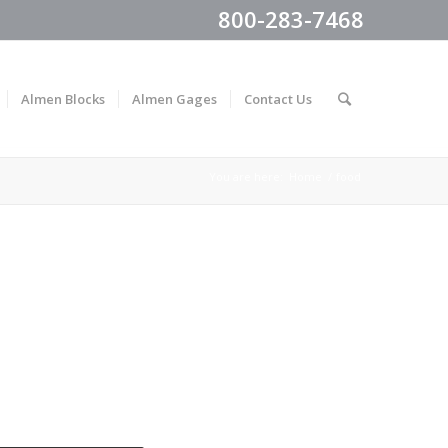
800-283-7468
Almen Blocks
Almen Gages
Contact Us
You are here:
Home
/
food