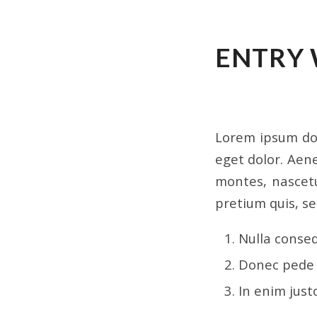
ENTRY 
NEWS
,
UNCATEGOR
Lorem ipsum dol
eget dolor. Aen
montes, nascetu
pretium quis, s
Nulla conse
Donec pede ju
In enim just