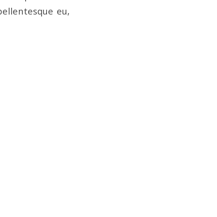
pellentesque eu,
, fringilla
 rhoncus ut,
elis eu pede
s. Vivamus
nd tellus.
leifend ac,