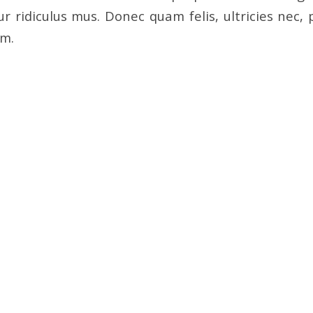
r ridiculus mus. Donec quam felis, ultricies nec, 
em.
equat massa quis enim. Donec pede justo
t nec, vulputate eget, arcu. In enim justo,
a, venenatis vitae, justo. Nullam dictum f
etium. Integer tincidunt. Cras dapibu
 semper nisi. Aenean vulputate eleife
 ligula, porttitor eu, consequat vitae, e
/
0 COMMENTS
BY
INTERWORKS