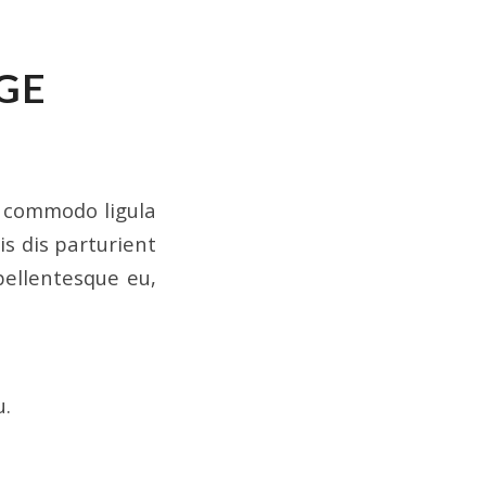
GE
n commodo ligula
s dis parturient
pellentesque eu,
u.