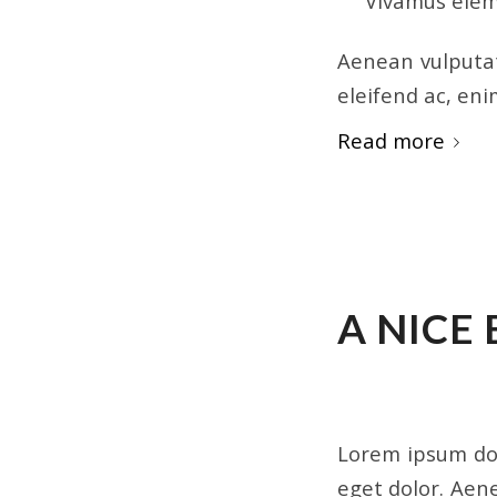
Vivamus elem
Aenean vulputate
eleifend ac, eni
Read more
JANUARY 24, 2015
A NICE
NEWS
,
UNCATEGOR
Lorem ipsum dol
eget dolor. Aen