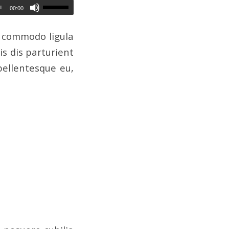
00:00
n commodo ligula
s dis parturient
pellentesque eu,
, fringilla
 rhoncus ut,
elis eu pede