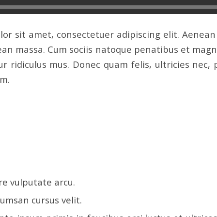
or sit amet, consectetuer adipiscing elit. Aenea
ean massa. Cum sociis natoque penatibus et magni
r ridiculus mus. Donec quam felis, ultricies nec, 
em.
equat massa quis enim. Donec pede justo
t nec, vulputate eget, arcu. In enim justo,
a, venenatis vitae, justo. Nullam dictum f
ium. Integer.
e vulputate arcu.
umsan cursus velit.