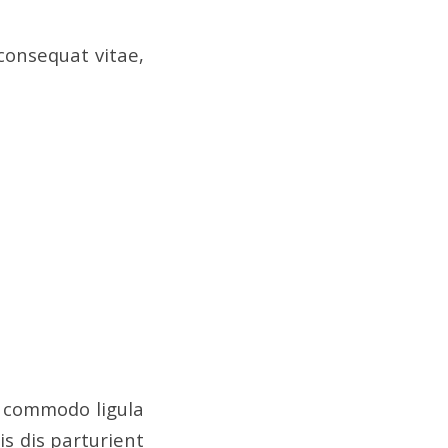
 consequat vitae,
n commodo ligula
s dis parturient