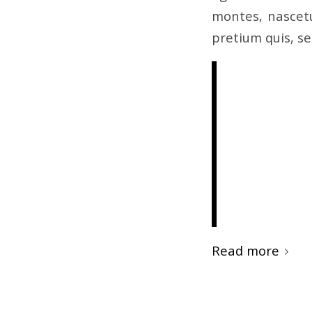
montes, nascetu
pretium quis, s
Nulla cons
vel, alique
imperdiet 
mollis pr
elementum
Aenean leo
enim.
Read more
/
AUGUST 24, 2014