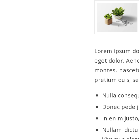
Lorem ipsum dol
eget dolor. Aen
montes, nascetu
pretium quis, s
Nulla conseq
Donec pede ju
In enim justo
Nullam dictu