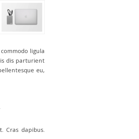
n commodo ligula
s dis parturient
pellentesque eu,
.
t. Cras dapibus.